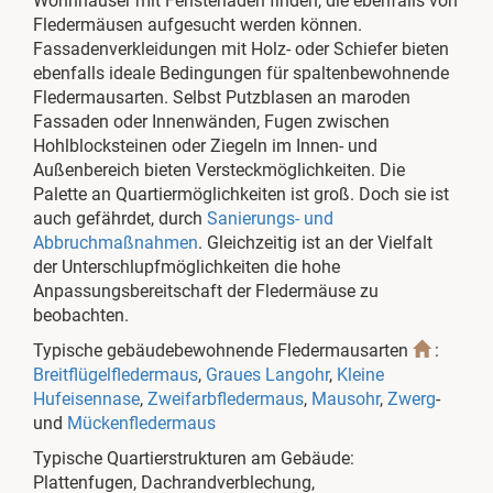
Wohnhäuser mit Fensterläden finden, die ebenfalls von
Fledermäusen aufgesucht werden können.
Fassadenverkleidungen mit Holz- oder Schiefer bieten
ebenfalls ideale Bedingungen für spaltenbewohnende
Fledermausarten. Selbst Putzblasen an maroden
Fassaden oder Innenwänden, Fugen zwischen
Hohlblocksteinen oder Ziegeln im Innen- und
Außenbereich bieten Versteckmöglichkeiten. Die
Palette an Quartiermöglichkeiten ist groß. Doch sie ist
auch gefährdet, durch
Sanierungs- und
Abbruchmaßnahmen
. Gleichzeitig ist an der Vielfalt
der Unterschlupfmöglichkeiten die hohe
Anpassungsbereitschaft der Fledermäuse zu
beobachten.
Typische gebäudebewohnende Fledermausarten
:
Breitflügelfledermaus
,
Graues Langohr
,
Kleine
Hufeisennase
,
Zweifarbfledermaus
,
Mausohr
,
Zwerg
-
und
Mückenfledermaus
Typische Quartierstrukturen am Gebäude:
Plattenfugen, Dachrandverblechung,