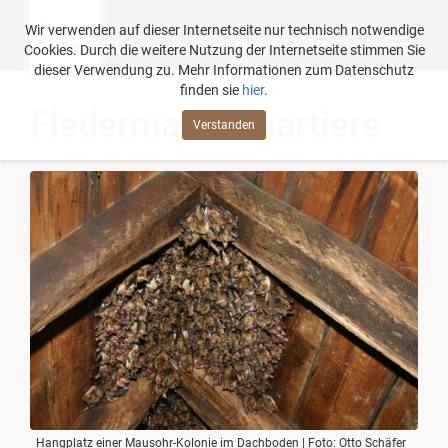
Wir verwenden auf dieser Internetseite nur technisch notwendige
Fledermausschutz
Cookies. Durch die weitere Nutzung der Internetseite stimmen Sie
dieser Verwendung zu. Mehr Informationen zum Datenschutz
finden sie
hier
.
Fledermaus-Quartiere
Verstanden
Hangplatz einer Mausohr-Kolonie im Dachboden | Foto: Otto Schäfer